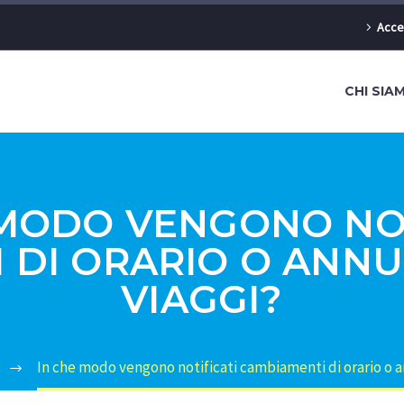
Acce
CHI SIA
 MODO VENGONO NOT
 DI ORARIO O ANNU
VIAGGI?
In che modo vengono notificati cambiamenti di orario o a