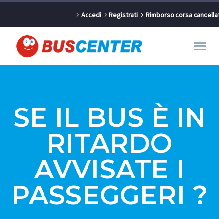
Accedi
Registrati
Rimborso corsa cancella
SE IL BUS È IN
RITARDO
AVVISATE I
PASSEGGERI ?