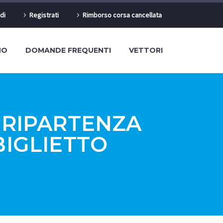
di
Registrati
Rimborso corsa cancellata
MO
DOMANDE FREQUENTI
VETTORI
 RIPARTENZA
IGLIETTO