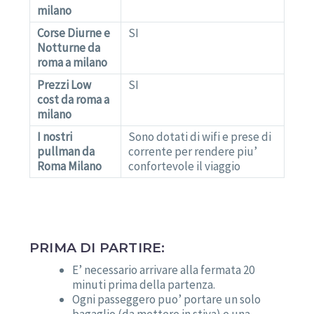
milano
Corse Diurne e
SI
Notturne da
roma a milano
Prezzi Low
SI
cost da roma a
milano
I nostri
Sono dotati di wifi e prese di
pullman da
corrente per rendere piu’
Roma Milano
confortevole il viaggio
PRIMA DI PARTIRE:
E’ necessario arrivare alla fermata 20
minuti prima della partenza.
Ogni passeggero puo’ portare un solo
bagaglio (da mettere in stiva) e una