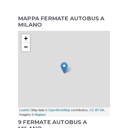
MAPPA FERMATE AUTOBUS A
MILANO
+
−
Leaflet
| Map data ©
OpenStreetMap
contributors,
CC-BY-SA
,
Imagery ©
Mapbox
9 FERMATE AUTOBUS A