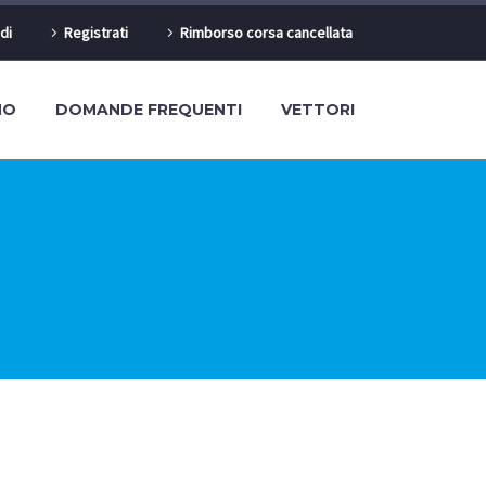
di
Registrati
Rimborso corsa cancellata
MO
DOMANDE FREQUENTI
VETTORI